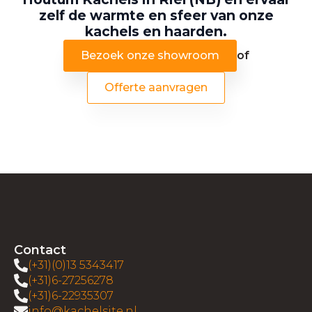
zelf de warmte en sfeer van onze
kachels en haarden.
Bezoek onze showroom
of
Offerte aanvragen
Contact
(+31)(0)13 5343417
(+31)6-27256278
(+31)6-22935307
info@kachelsite.nl