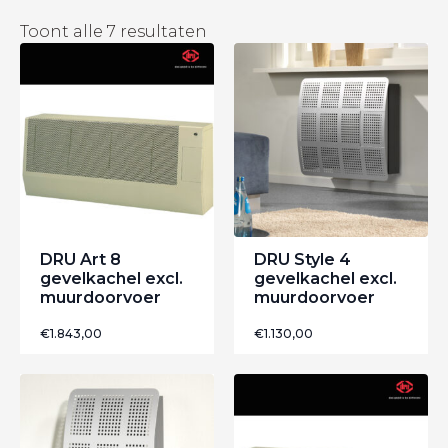
Gesorteerd
Toont alle 7 resultaten
op
nieuwste
DRU Art 8
DRU Style 4
gevelkachel excl.
gevelkachel excl.
muurdoorvoer
muurdoorvoer
€
1.843,00
€
1.130,00