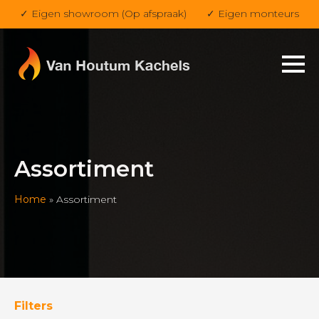
✓ Eigen showroom (Op afspraak)
✓ Eigen monteurs
Assortiment
Home
»
Assortiment
Filters