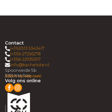
Contact
(+31)(0)13 5343417
(+31)6-27256278
(+31)6-22935307
info@kachelsite.nl
Spoorweide 5b
5133 NM Riel
Alleen op afspraak!
Volg ons online