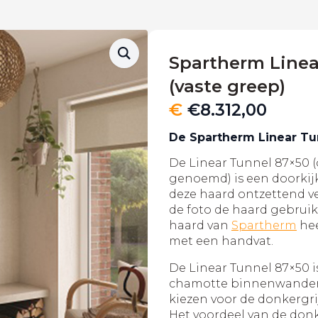
Spartherm Linea
(vaste greep)
€
€
8.312,00
De Spartherm Linear Tu
De Linear Tunnel 87×50 (
genoemd) is een doorkij
deze haard ontzettend ve
de foto de haard gebruik
haard van
Spartherm
hee
met een handvat.
De Linear Tunnel 87×50 i
chamotte binnenwanden 
kiezen voor de donkerg
Het voordeel van de don