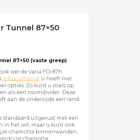
r Tunnel 87×50
nnel 87×50 (vaste greep)
ook wel de Varia FD-87h
k
inbouwhaard
. U heeft met
el opties. Zo kunt u zoals op
en als een roomdivider. Deze
ft aan de onderzijde een rand
s standaard uitgerust met een
in het wit, maar u kunt ook
rijze chamotte binnenwanden.
kergrijze chamotte