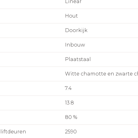
Linear
Hout
Doorkijk
Inbouw
Plaatstaal
Witte chamotte en zwarte 
7.4
13.8
80 %
 liftdeuren
2590