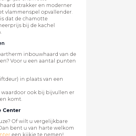
haard strakker en moderner
et vlammenspel opvallender.
 is dat de chamotte
rprijs bij de kachel
.
en
partherm inbouwhaard van de
en? Voor u een aantal punten
iftdeur) in plaats van een
aardoor ook bij bijvullen er
ten komt.
e Center
uze? Of wilt u vergelijkbare
Dan bent u van harte welkom
nter
een kijkje te nemen!