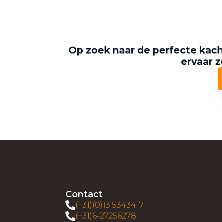
Op zoek naar de perfecte kach
ervaar z
Contact
(+31)(0)13 5343417
(+31)6-27256278