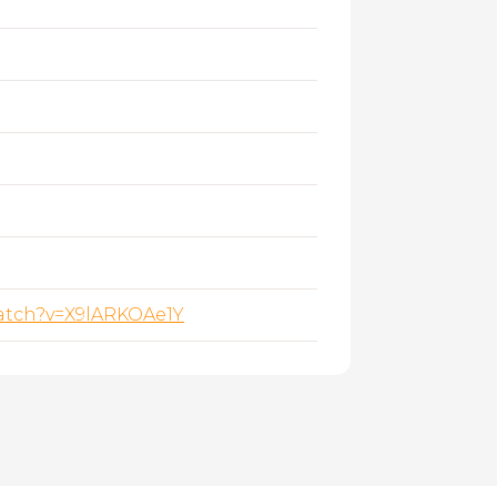
atch?v=X9lARKOAe1Y