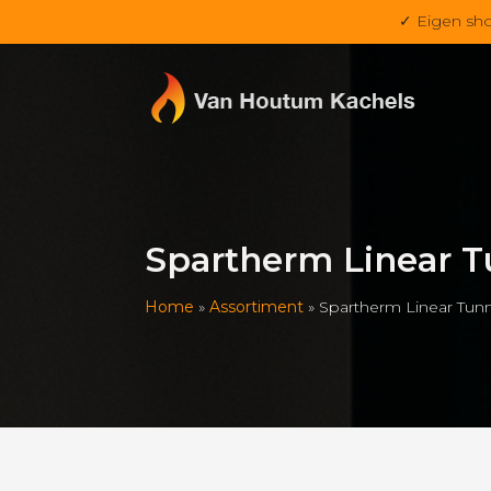
✓ Eigen sh
Spartherm Linear T
Home
»
Assortiment
»
Spartherm Linear Tunn