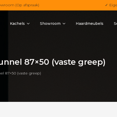
owroom (Op afspraak)
✓ Eig
Kachels
Showroom
Haardmeubels
S
unnel 87×50 (vaste greep)
el 87×50 (vaste greep)