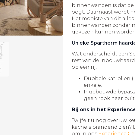
binnenwanden is dat de 
oogt. Daarnaast wordt h
Het mooiste van dit alles
binnenwanden zonder mee
gekozen kunnen worden
Unieke Spartherm haard
Wat onderscheidt een S
rest van de inbouwhaard
op een rij:
Dubbele katrollen (l
enkele.
Ingebouwde bypass w
geen rook naar bui
Bij ons in het Experienc
Twijfelt u nog over uw ke
kachels brandend zien? 
om in ons
Experience Ce