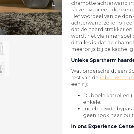
chamotte achterwand in 
kiezen voor een donkerg
Het voordeel van de don
achterwand, zeker bij een
dat de haard strakker e
wordt het vlammenspel o
dit alles is, dat de cha
meerprijs bij de kachel
Unieke Spartherm haard
Wat onderscheidt een S
rest van de
inbouwhaar
een rij:
Dubbele katrollen (l
enkele.
Ingebouwde bypass w
geen rook naar bui
In ons Experience Cente