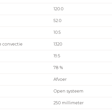
120.0
52.0
10.5
e convectie
1320
19.5
78 %
Afvoer
Open systeem
250 millimeter