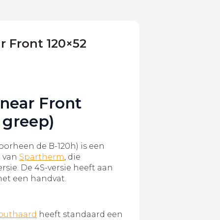
r Front 120×52
near Front
 greep)
voorheen de B-120h) is een
d van
Spartherm
, die
ersie. De 4S-versie heeft aan
met een handvat.
outhaard
heeft standaard een