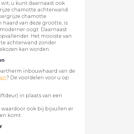
wit, u kunt daarnaast ook
rijze chamotte achterwand.
kergrijze chamotte
 haard van deze grootte, is
n moderner oogt. Daarnaast
pvallender. Het mooiste van
motte achterwand zonder
 gekozen kan worden.
en
partherm inbouwhaard van de
den
? De voordelen voor u op
iftdeur) in plaats van een
aardoor ook bij bijvullen er
ten komt.
r