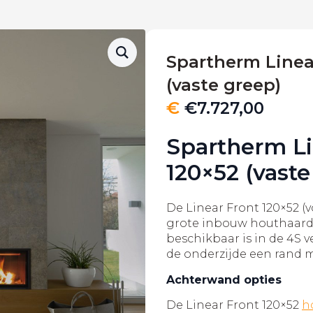
Spartherm Linea
(vaste greep)
€
€
7.727,00
Spartherm Li
120×52 (vaste
De Linear Front 120×52 (
grote inbouw houthaar
beschikbaar is in de 4S v
de onderzijde een rand 
Achterwand opties
De Linear Front 120×52
h