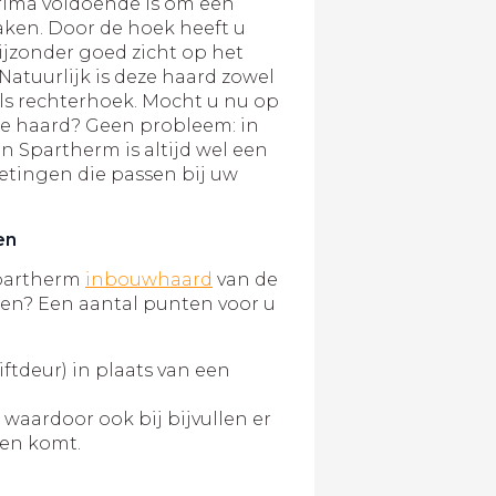
rima voldoende is om een
ken. Door de hoek heeft u
ijzonder goed zicht op het
atuurlijk is deze haard zowel
als rechterhoek. Mocht u nu op
re haard? Geen probleem: in
n Spartherm is altijd wel een
etingen die passen bij uw
en
Spartherm
inbouwhaard
van de
en? Een aantal punten voor u
iftdeur) in plaats van een
aardoor ook bij bijvullen er
ten komt.