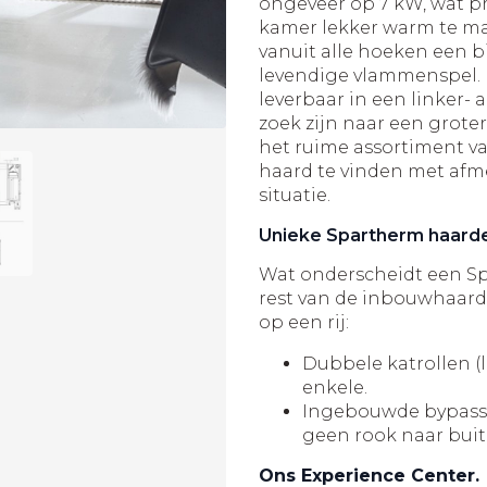
ongeveer op 7 kW, wat p
kamer lekker warm te ma
vanuit alle hoeken een b
levendige vlammenspel. N
leverbaar in een linker- 
zoek zijn naar een grote
het ruime assortiment va
haard te vinden met afm
situatie.
Unieke Spartherm haard
Wat onderscheidt een 
rest van de inbouwhaard
op een rij:
Dubbele katrollen (l
enkele.
Ingebouwde bypass w
geen rook naar bui
Ons Experience Center.