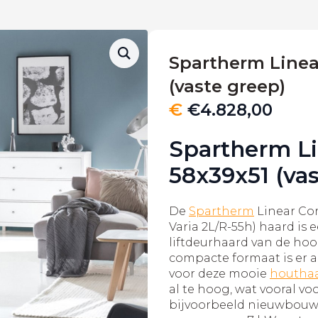
Spartherm Linea
(vaste greep)
€
€
4.828,00
Spartherm Li
58x39x51 (va
De
Spartherm
Linear Cor
Varia 2L/R-55h) haard is 
liftdeurhaard van de hoo
compacte formaat is er al
voor deze mooie
houtha
al te hoog, wat vooral vo
bijvoorbeeld nieuwbouw