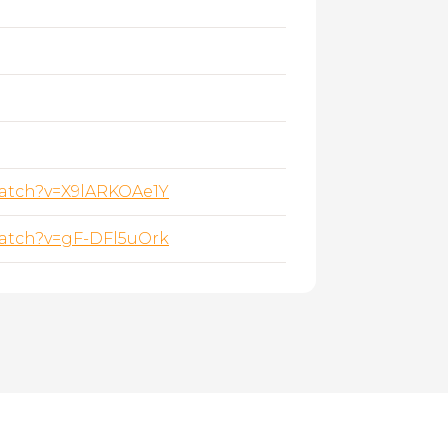
watch?v=X9lARKOAe1Y
watch?v=gF-DFl5uOrk