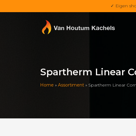
✓ Eigen sh
Spartherm Linear Co
Home
»
Assortiment
»
Spartherm Linear Corn