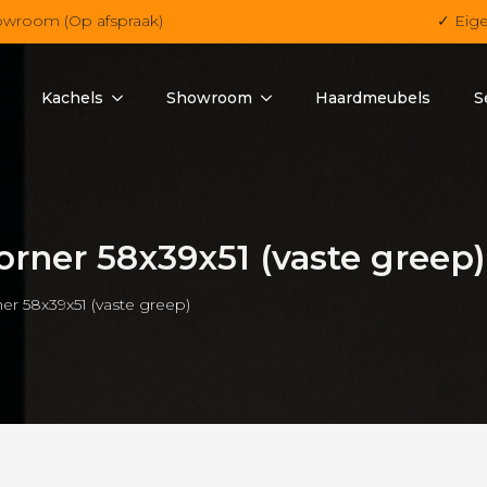
owroom (Op afspraak)
✓ Eig
Kachels
Showroom
Haardmeubels
S
rner 58x39x51 (vaste greep)
er 58x39x51 (vaste greep)