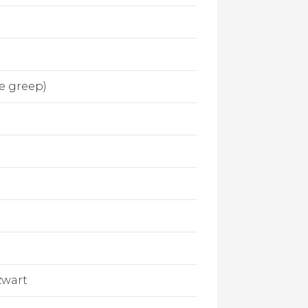
te greep)
zwart