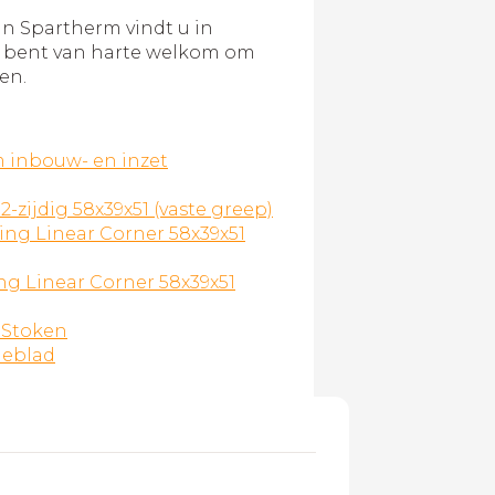
an Spartherm vindt u in
u bent van harte welkom om
en.
 inbouw- en inzet
2-zijdig 58x39x51 (vaste greep)
ng Linear Corner 58x39x51
ing Linear Corner 58x39x51
 Stoken
ieblad