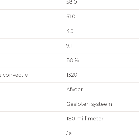
58.0
51.0
4.9
9.1
80 %
e convectie
1320
Afvoer
Gesloten systeem
180 millimeter
Ja