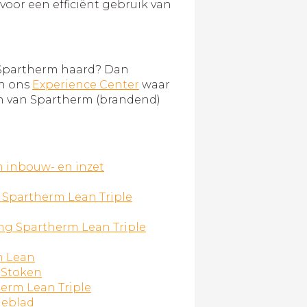
oor een efficiënt gebruik van
n Spartherm haard? Dan
in ons
Experience Center
waar
en van Spartherm (brandend)
 inbouw- en inzet
 Spartherm Lean Triple
ing Spartherm Lean Triple
m Lean
 Stoken
erm Lean Triple
ieblad