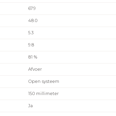
67.9
48.0
5.3
9.8
81 %
Afvoer
Open systeem
150 millimeter
Ja