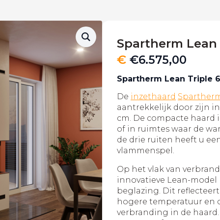
Spartherm Lean 
€
€
6.575,00
Spartherm Lean Triple 
De
inzethaard
Sparther
aantrekkelijk door zijn 
cm. De compacte haard is
of in ruimtes waar de wa
de drie ruiten heeft u e
vlammenspel.
Op het vlak van verbran
innovatieve Lean-model 
beglazing. Dit reflecteert
hogere temperatuur en 
verbranding in de haard.