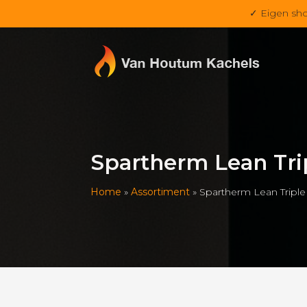
✓ Eigen sh
Spartherm Lean Tri
Home
»
Assortiment
»
Spartherm Lean Tripl