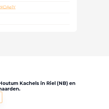
RKOAe1Y
Houtum Kachels in Riel (NB) en
 haarden.