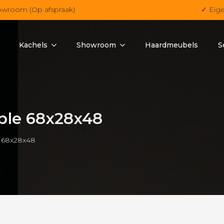
owroom (Op afspraak)
✓ Eig
Kachels
Showroom
Haardmeubels
S
ple 68x28x48
e 68x28x48