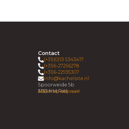
Contact
(+31)(0)13 5343417
(+31)6-27256278
(+31)6-22935307
info@kachelsite.nl
Spoorweide 5b
5133 NM Riel
Alleen op afspraak!