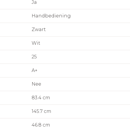
Ja
Handbediening
Zwart
Wit
25
A+
Nee
83.4 cm
145.7 cm
46.8 cm