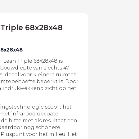
Triple 68x28x48
68x28x48
m
Lean Triple 68x28x48 is
inbouwdiepte van slechts 47
 ideaal voor kleinere ruimtes
rmtebehoefte beperkt is. Door
en indrukwekkend zicht op het
dingstechnologie scoort het
met infrarood gecoate
 de hitte met als resultaat een
daardoor nog schonere
 Pluspunt voor het milieu: Het