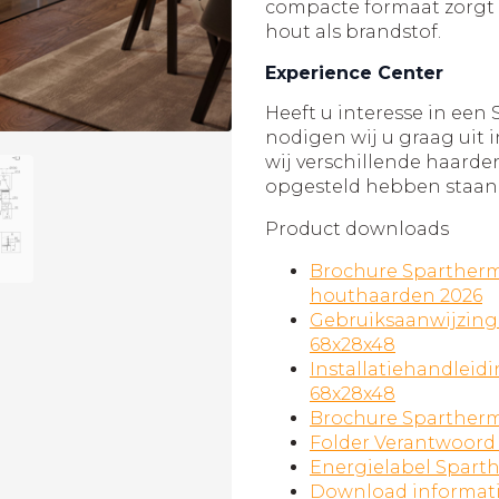
compacte formaat zorgt v
hout als brandstof.
Experience Center
Heeft u interesse in ee
nodigen wij u graag uit 
wij verschillende haard
opgesteld hebben staan
Product downloads
Brochure Spartherm
houthaarden 2026
Gebruiksaanwijzing
68x28x48
Installatiehandleid
68x28x48
Brochure Sparther
Folder Verantwoord
Energielabel Sparth
Download informat