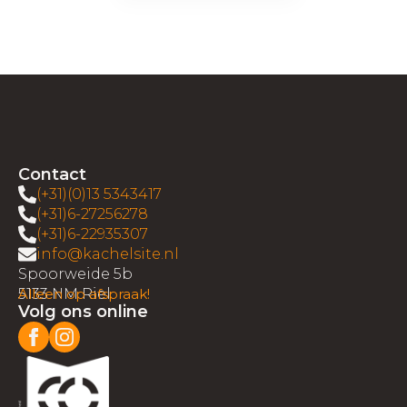
Contact
(+31)(0)13 5343417
(+31)6-27256278
(+31)6-22935307
info@kachelsite.nl
Spoorweide 5b
5133 NM Riel
Alleen op afspraak!
Volg ons online