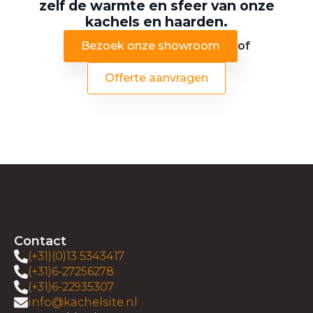
zelf de warmte en sfeer van onze
kachels en haarden.
Bezoek onze showroom
of
Offerte aanvragen
Contact
(+31)(0)13 5343417
(+31)6-27256278
(+31)6-22935307
info@kachelsite.nl