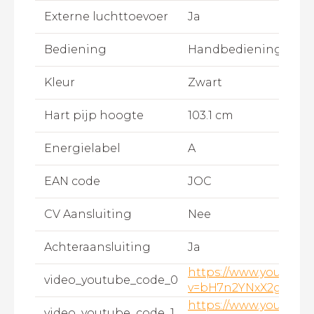
Externe luchttoevoer
Ja
Bediening
Handbediening
Kleur
Zwart
Hart pijp hoogte
103.1 cm
Energielabel
A
EAN code
JOC
CV Aansluiting
Nee
Achteraansluiting
Ja
https://www.youtube
video_youtube_code_0
v=bH7n2YNxX2g
https://www.youtube
video_youtube_code_1