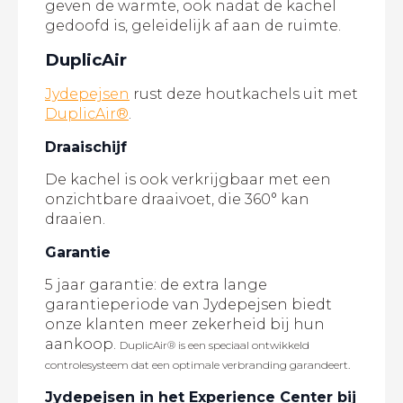
geven de warmte, ook nadat de kachel
gedoofd is, geleidelijk af aan de ruimte.
DuplicAir
Jydepejsen
rust deze houtkachels uit met
DuplicAir®
.
Draaischijf
De kachel is ook verkrijgbaar met een
onzichtbare draaivoet, die 360° kan
draaien.
Garantie
5 jaar garantie: de extra lange
garantieperiode van Jydepejsen biedt
onze klanten meer zekerheid bij hun
aankoop.
DuplicAir® is een speciaal ontwikkeld
controlesysteem dat een optimale verbranding garandeert.
Jydepejsen in het Experience Center bij