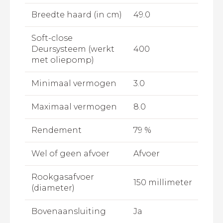
Breedte haard (in cm)
49.0
Soft-close
Deursysteem (werkt
400
met oliepomp)
Minimaal vermogen
3.0
Maximaal vermogen
8.0
Rendement
79 %
Wel of geen afvoer
Afvoer
Rookgasafvoer
150 millimeter
(diameter)
Bovenaansluiting
Ja