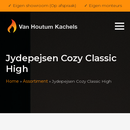
✓ Eigen showroom (Op afspraak)
✓ Eigen monteurs
Jydepejsen Cozy Classic
High
Home
»
Assortiment
»
Jydepejsen Cozy Classic High