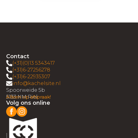
Contact
(+31)(0)13 5343417
(+31)6-27256278
(+31)6-22935307
info@kachelsite.nl
Spoorweide 5b
5133 NM Riel
Alleen op afspraak!
Volg ons online