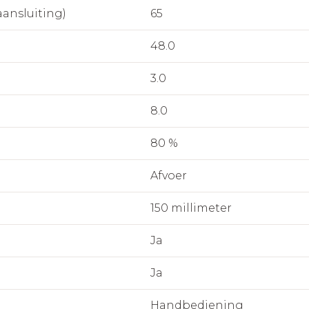
aansluiting)
65
48.0
3.0
8.0
80 %
Afvoer
150 millimeter
Ja
Ja
Handbediening