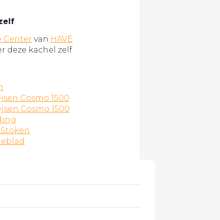
zelf
e Center
van
HAVÉ
 deze kachel zelf
n
ejsen Cosmo 1500
ejsen Cosmo 1500
ding
 Stoken
ieblad