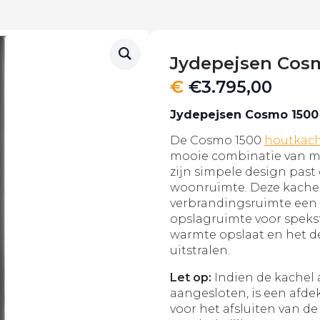
Jydepejsen Cos
€
€
3.795,00
Jydepejsen Cosmo 1500
De Cosmo 1500
houtkach
mooie combinatie van mo
zijn simpele design past 
woonruimte. Deze kachel
verbrandingsruimte een
opslagruimte voor spek
warmte opslaat en het d
uitstralen.
Let op:
Indien de kachel 
aangesloten, is een afdekp
voor het afsluiten van d