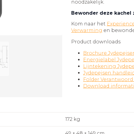
noodzakelijk.
Bewonder deze kachel 
Kom naar het
Experienc
Verwarming
en bewonder
Product downloads
Brochure Jydepejse
Energielabel Jydep
Lijntekening Jydep
Jydepejsen handlei
Folder Verantwoord
Download informat
172 kg
49 × 48 × 149 cm