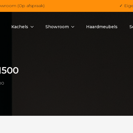
owroom (Op afspraak)
✓ Eig
Kachels
Showroom
Haardmeubels
S
1500
00