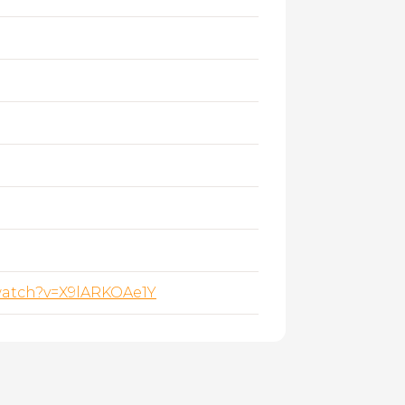
watch?v=X9lARKOAe1Y