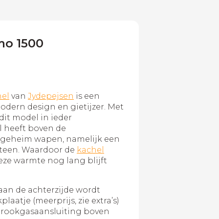
mo 1500
el
van
Jydepejsen
is een
dern design en gietijzer. Met
dit model in ieder
 heeft boven de
 geheim wapen, namelijk een
steen. Waardoor de
kachel
eze warmte nog lang blijft
aan de achterzijde wordt
laatje (meerprijs, zie extra’s)
e rookgasaansluiting boven