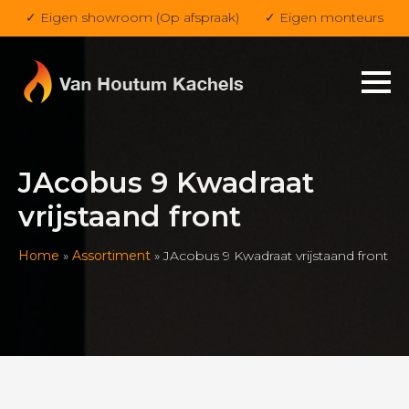
✓ Eigen showroom (Op afspraak)
✓ Eigen monteurs
JAcobus 9 Kwadraat
vrijstaand front
Home
»
Assortiment
»
JAcobus 9 Kwadraat vrijstaand front