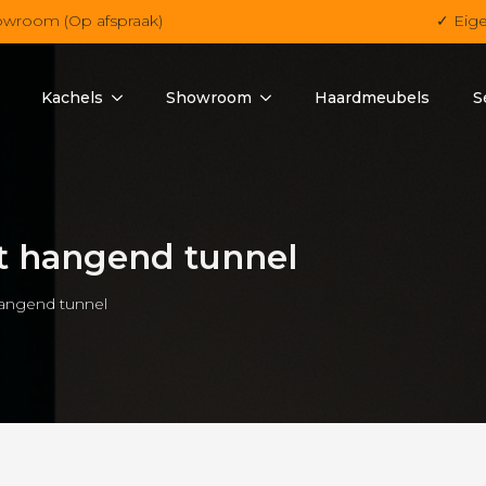
owroom (Op afspraak)
✓ Eig
Kachels
Showroom
Haardmeubels
S
t hangend tunnel
angend tunnel