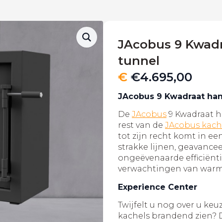
JAcobus 9 Kwad
tunnel
€
€
4.695,00
JAcobus 9 Kwadraat ha
De
JAcobus
9 Kwadraat h
rest van de
JAcobus kach
tot zijn recht komt in 
strakke lijnen, geavance
ongeëvenaarde efficiënti
verwachtingen van warmte
Experience Center
Twijfelt u nog over u keuz
kachels brandend zien? 