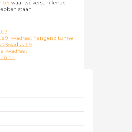
nter
waar wij verschillende
hebben staan.
023
us 9 Kwadraat hangend tunnel
us Kwadraat 9
s Kwadraat
ieblad