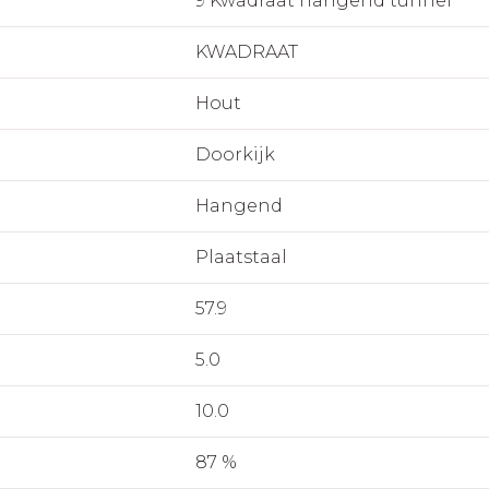
9 Kwadraat hangend tunnel
KWADRAAT
Hout
Doorkijk
Hangend
Plaatstaal
57.9
5.0
10.0
87 %