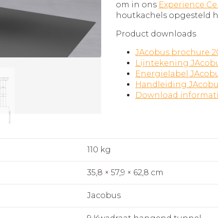
om in ons
Experience Ce
houtkachels opgesteld 
Product downloads
JAcobus brochure 2
Lijntekening JAcob
Energielabel JAcob
Handleiding JAcobu
Download informat
110 kg
35,8 × 57,9 × 62,8 cm
Jacobus