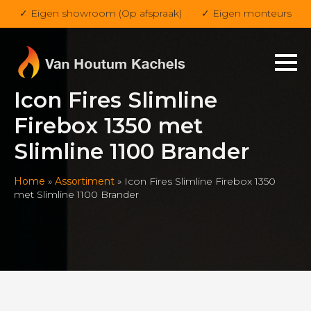
✓ Eigen showroom (Op afspraak)
✓ Eigen monteurs
Icon Fires Slimline
Firebox 1350 met
Slimline 1100 Brander
Home
»
Assortiment
»
Icon Fires Slimline Firebox 1350
met Slimline 1100 Brander