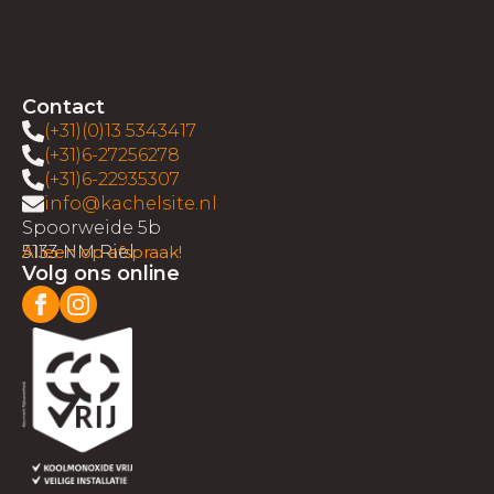
Contact
(+31)(0)13 5343417
(+31)6-27256278
(+31)6-22935307
info@kachelsite.nl
Spoorweide 5b
5133 NM Riel
Alleen op afspraak!
Volg ons online