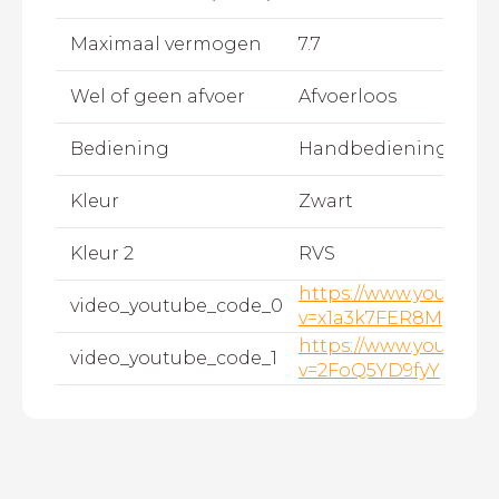
Maximaal vermogen
7.7
Wel of geen afvoer
Afvoerloos
Bediening
Handbediening
Kleur
Zwart
Kleur 2
RVS
https://www.youtube
video_youtube_code_0
v=x1a3k7FER8M
https://www.youtube
video_youtube_code_1
v=2FoQ5YD9fyY