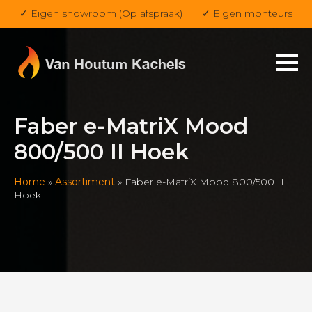
✓ Eigen showroom (Op afspraak)
✓ Eigen monteurs
Faber e-MatriX Mood
800/500 II Hoek
Home
»
Assortiment
»
Faber e-MatriX Mood 800/500 II
Hoek