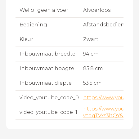
Wel of geen afvoer
Afvoerloos
Bediening
Afstandsbediening,B
Kleur
Zwart
Inbouwmaat breedte
94 cm
Inbouwmaat hoogte
85.8 cm
Inbouwmaat diepte
53.5 cm
video_youtube_code_0
https://www.youtub
https://www.youtube
video_youtube_code_1
v=dqTVxs3ltQY&list