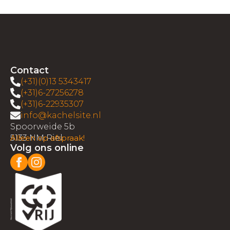
Contact
(+31)(0)13 5343417
(+31)6-27256278
(+31)6-22935307
info@kachelsite.nl
Spoorweide 5b
5133 NM Riel
Alleen op afspraak!
Volg ons online