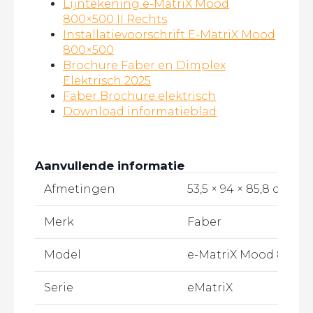
Lijntekening e-MatriX Mood
800×500 II Rechts
Installatievoorschrift E-MatriX Mood
800×500
Brochure Faber en Dimplex
Elektrisch 2025
Faber Brochure elektrisch
Download informatieblad
Aanvullende informatie
Afmetingen
53,5 × 94 × 85,8 cm
Merk
Faber
Model
e-MatriX Mood 800/50
Serie
eMatriX