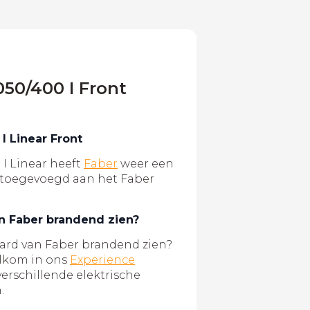
050/400 I Front
 I Linear Front
 I Linear heeft
Faber
weer een
 toegevoegd aan het Faber
an Faber brandend zien?
aard van Faber brandend zien?
elkom in ons
Experience
verschillende elektrische
.