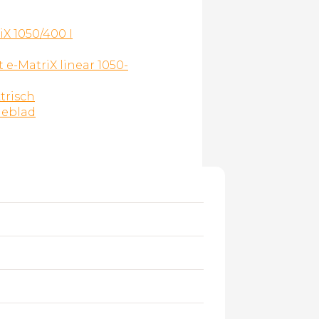
X 1050/400 I
t e-MatriX linear 1050-
trisch
ieblad