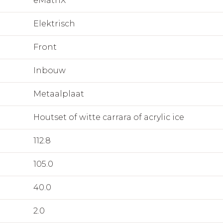
eMatriX
Elektrisch
Front
Inbouw
Metaalplaat
Houtset of witte carrara of acrylic ice
112.8
105.0
40.0
2.0