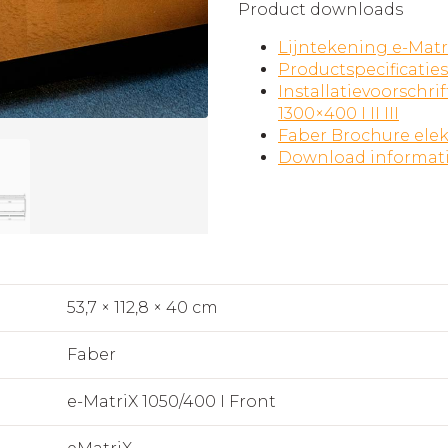
Product downloads
Lijntekening e-Matri
Productspecificaties
Installatievoorschrif
1300×400 I II III
Faber Brochure elek
Download informat
53,7 × 112,8 × 40 cm
Faber
e-MatriX 1050/400 I Front