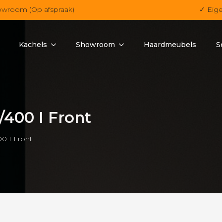
owroom (Op afspraak)
✓ Eig
Kachels
Showroom
Haardmeubels
S
/400 I Front
00 I Front