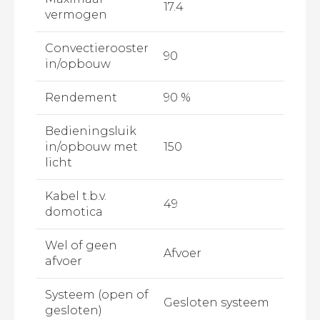
17.4
vermogen
Convectierooster
90
in/opbouw
Rendement
90 %
Bedieningsluik
in/opbouw met
150
licht
Kabel t.b.v.
49
domotica
Wel of geen
Afvoer
afvoer
Systeem (open of
Gesloten systeem
gesloten)