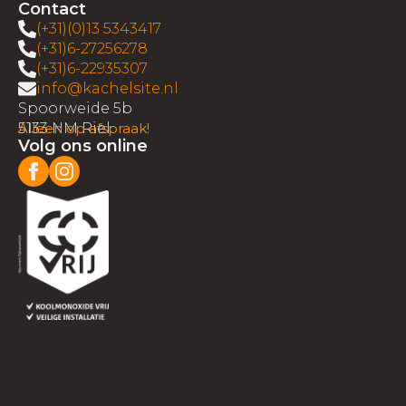
Contact
(+31)(0)13 5343417
(+31)6-27256278
(+31)6-22935307
info@kachelsite.nl
Spoorweide 5b
5133 NM Riel
Alleen op afspraak!
Volg ons online