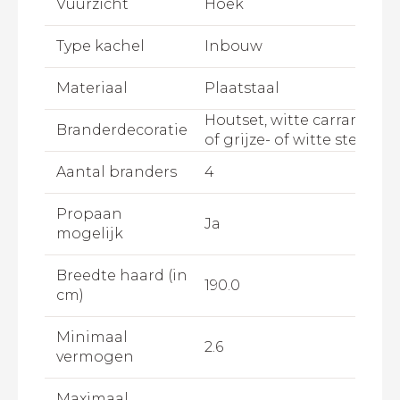
Vuurzicht
Hoek
Type kachel
Inbouw
Materiaal
Plaatstaal
Houtset, witte carrara kiez
Branderdecoratie
of grijze- of witte stenen
Aantal branders
4
Propaan
Ja
mogelijk
Breedte haard (in
190.0
cm)
Minimaal
2.6
vermogen
Maximaal