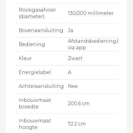
Rookgasafvoer
130/200 millimeter
(diameter)
Bovenaansluiting
Ja
Afstandsbediening,Bedie
Bediening
via app
Kleur
Zwart
Energielabel
A
Achteraansluiting
Nee
Inbouwmaat
200.6 cm
breedte
Inbouwmaat
72.2 cm
hoogte