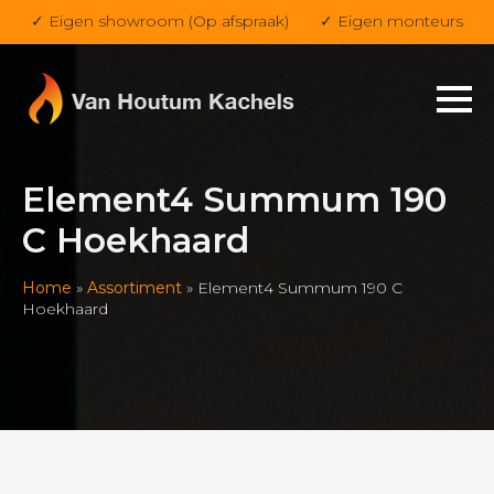
✓ Eigen showroom (Op afspraak)
✓ Eigen monteurs
Element4 Summum 190
C Hoekhaard
Home
»
Assortiment
»
Element4 Summum 190 C
Hoekhaard