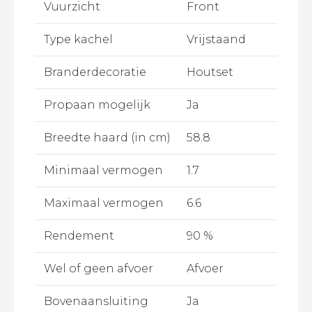
Vuurzicht
Front
Type kachel
Vrijstaand
Branderdecoratie
Houtset
Propaan mogelijk
Ja
Breedte haard (in cm)
58.8
Minimaal vermogen
1.7
Maximaal vermogen
6.6
Rendement
90 %
Wel of geen afvoer
Afvoer
Bovenaansluiting
Ja