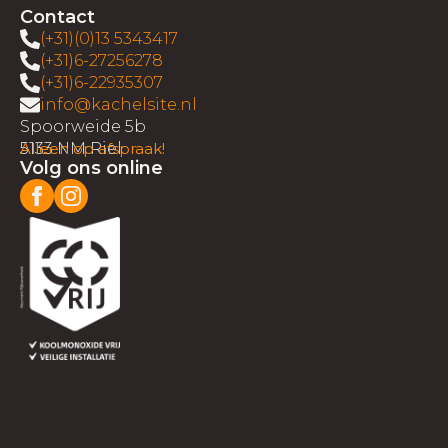
Contact
(+31)(0)13 5343417
(+31)6-27256278
(+31)6-22935307
info@kachelsite.nl
Spoorweide 5b
5133 NM Riel
Alleen op afspraak!
Volg ons online