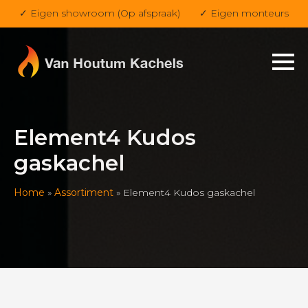
✓ Eigen showroom (Op afspraak)
✓ Eigen monteurs
Element4 Kudos
gaskachel
Home
»
Assortiment
»
Element4 Kudos gaskachel