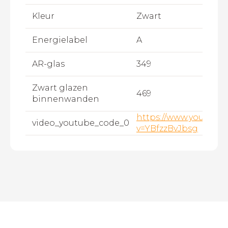
Kleur
Zwart
Energielabel
A
AR-glas
349
Zwart glazen
469
binnenwanden
https://www.youtube
video_youtube_code_0
v=YBfzzBvJbsg