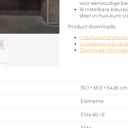
voor eenvoudige be
16 instelbare kleurp
sfeer in huis kunt cr
Product downloads
Installatiehandleid
Lijntekening Elite 60
Download informat
30,1 × 69,3 × 54,65 cm
Element4
Elite 60 I E