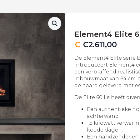
Element4 Elite 6
€
€
2.611,00
De Element4 Elite serie bl
introduceert Element4 e
een verbluffend realisti
inbouwmaat van 64 cm b
de haard geleverd met ee
De Elite 60 I e heeft di
Een authentieke hou
achterwand.
1,5 kilowatt verwarm
koude dagen.
Een handzender en 