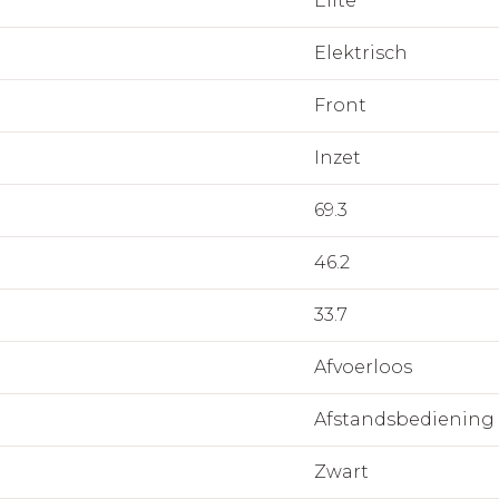
Elite
Elektrisch
Front
Inzet
69.3
46.2
33.7
Afvoerloos
Afstandsbediening
Zwart