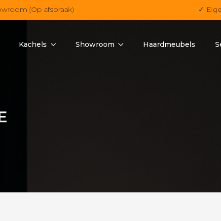
owroom (Op afspraak)
✓ Eig
Kachels
Showroom
Haardmeubels
S
E