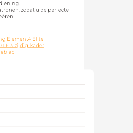
diening.
atronen, zodat u de perfecte
eëren.
ing Element4 Elite
 I E 3-zijdig-kader
ieblad