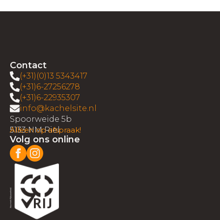
Contact
(+31)(0)13 5343417
(+31)6-27256278
(+31)6-22935307
info@kachelsite.nl
Spoorweide 5b
5133 NM Riel
Alleen op afspraak!
Volg ons online