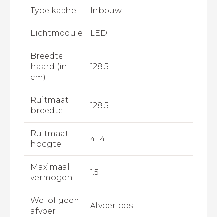
Type kachel
Inbouw
Lichtmodule
LED
Breedte
haard (in
128.5
cm)
Ruitmaat
128.5
breedte
Ruitmaat
41.4
hoogte
Maximaal
1.5
vermogen
Wel of geen
Afvoerloos
afvoer