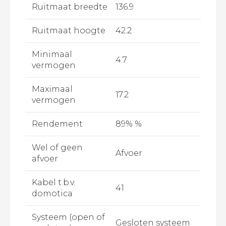
Ruitmaat breedte
136.9
Ruitmaat hoogte
42.2
Minimaal
4.7
vermogen
Maximaal
17.2
vermogen
Rendement
89% %
Wel of geen
Afvoer
afvoer
Kabel t.b.v.
41
domotica
Systeem (open of
Gesloten systeem