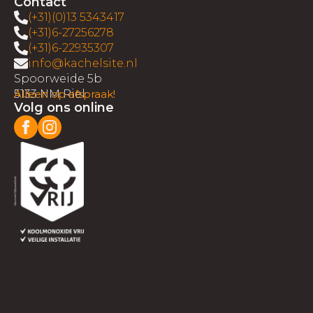
Contact
(+31)(0)13 5343417
(+31)6-27256278
(+31)6-22935307
info@kachelsite.nl
Spoorweide 5b
5133 NM Riel
Alleen op afspraak!
Volg ons online