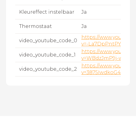
Kleureffect instelbaar
Ja
Thermostaat
Ja
https://www.youtube
video_youtube_code_0
v=-La7DpPntPY
https://www.youtube
video_youtube_code_1
v=WBdzJmP9j-w
https://www.youtube
video_youtube_code_2
v=3875IwdkoG4