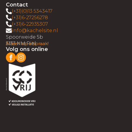
Contact
(+31)(0)13 5343417
(+31)6-27256278
(+31)6-22935307
info@kachelsite.nl
Spoorweide 5b
5133 NM Riel
Alleen op afspraak!
Volg ons online