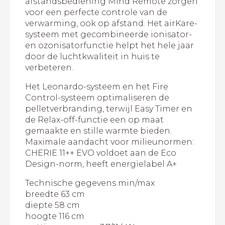
afstandsbediening Mind Remote zorgen
voor een perfecte controle van de
verwarming, ook op afstand. Het airKare-
systeem met gecombineerde ionisator-
en ozonisatorfunctie helpt het hele jaar
door de luchtkwaliteit in huis te
verbeteren.
Het Leonardo-systeem en het Fire
Control-systeem optimaliseren de
pelletverbranding, terwijl Easy Timer en
de Relax-off-functie een op maat
gemaakte en stille warmte bieden.
Maximale aandacht voor milieunormen:
CHERIE 11++ EVO voldoet aan de Eco
Design-norm, heeft energielabel A+
Technische gegevens min/max
breedte 63 cm
diepte 58 cm
hoogte 116 cm