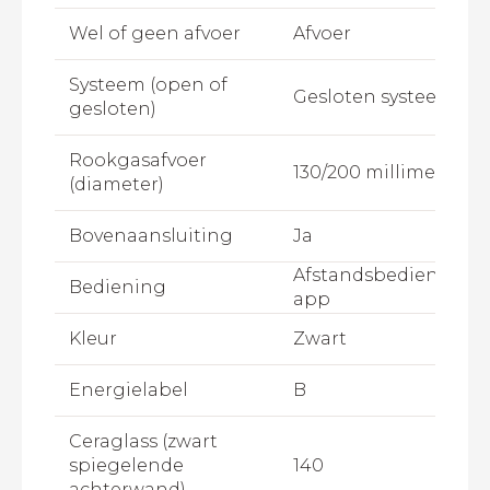
Wel of geen afvoer
Afvoer
Systeem (open of
Gesloten systeem
gesloten)
Rookgasafvoer
130/200 millimeter
(diameter)
Bovenaansluiting
Ja
Afstandsbediening,B
Bediening
app
Kleur
Zwart
Energielabel
B
Ceraglass (zwart
spiegelende
140
achterwand)