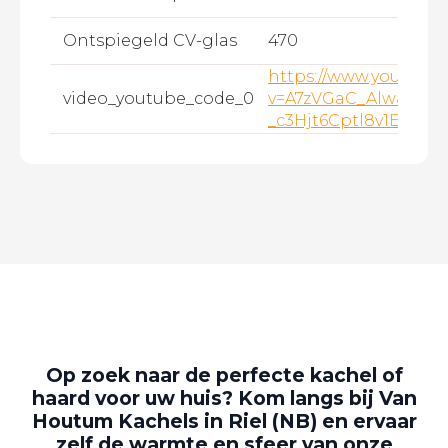
Ontspiegeld CV-glas
470
https://www.youtube
video_youtube_code_0
v=A7zVGaC_Alw&list=
_c3Hjt6Cptl8v1EXxN3
Op zoek naar de perfecte kachel of
haard voor uw huis? Kom langs bij Van
Houtum Kachels in Riel (NB) en ervaar
zelf de warmte en sfeer van onze