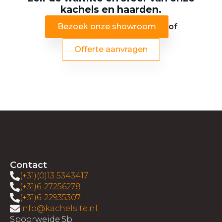
kachels en haarden.
Bezoek onze showroom
of
Offerte aanvragen
Contact
(+31)(0)13 5343417
(+31)6-27256278
(+31)6-22935307
info@kachelsite.nl
Spoorweide 5b