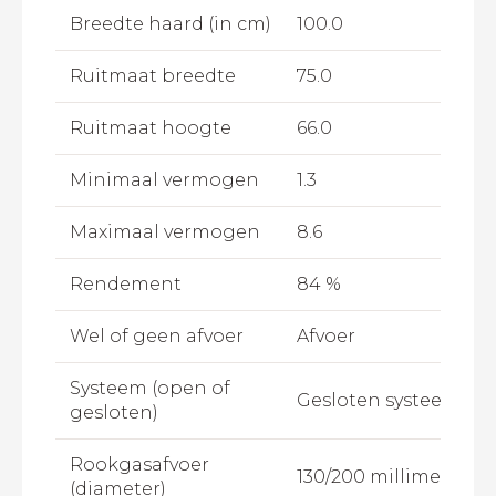
Breedte haard (in cm)
100.0
Ruitmaat breedte
75.0
Ruitmaat hoogte
66.0
Minimaal vermogen
1.3
Maximaal vermogen
8.6
Rendement
84 %
Wel of geen afvoer
Afvoer
Systeem (open of
Gesloten systeem
gesloten)
Rookgasafvoer
130/200 millimeter
(diameter)