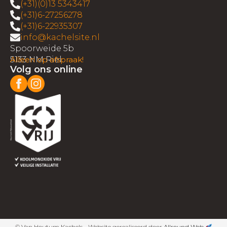
(+31)(0)13 5343417
(+31)6-27256278
(+31)6-22935307
info@kachelsite.nl
Spoorweide 5b
5133 NM Riel
Alleen op afspraak!
Volg ons online
© Van Houtum Kachels - Website gerealiseerd door
Allround Web