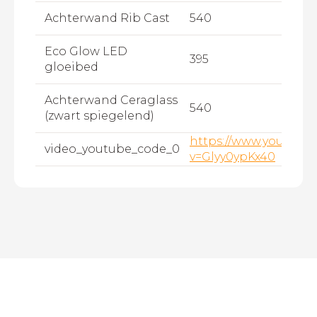
Achterwand Rib Cast
540
Eco Glow LED
395
gloeibed
Achterwand Ceraglass
540
(zwart spiegelend)
https://www.youtube
video_youtube_code_0
v=Glyy0ypKx40