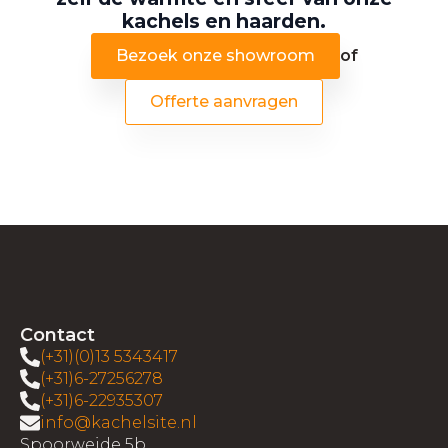
kachels en haarden.
Bezoek onze showroom
of
Offerte aanvragen
Contact
(+31)(0)13 5343417
(+31)6-27256278
(+31)6-22935307
info@kachelsite.nl
Spoorweide 5b