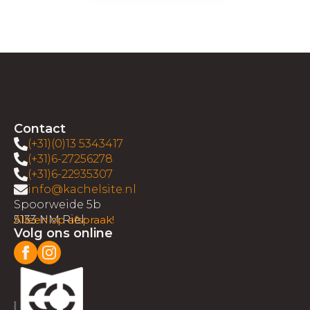
Contact
(+31)(0)13 5343417
(+31)6-27256278
(+31)6-22935307
info@kachelsite.nl
Spoorweide 5b
5133 NM Riel
Alleen op afspraak!
Volg ons online