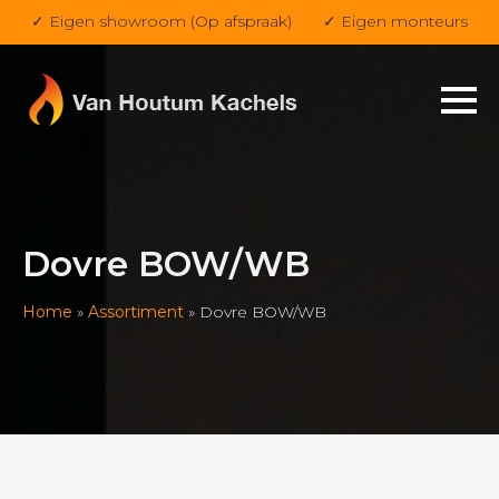
✓ Eigen showroom (Op afspraak)
✓ Eigen monteurs
Dovre BOW/WB
Home
»
Assortiment
»
Dovre BOW/WB