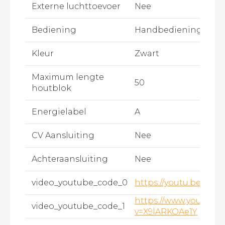
Externe luchttoevoer
Nee
Bediening
Handbediening
Kleur
Zwart
Maximum lengte
50
houtblok
Energielabel
A
CV Aansluiting
Nee
Achteraansluiting
Nee
video_youtube_code_0
https://youtu.be/iU7
https://www.youtube
video_youtube_code_1
v=X9lARKOAe1Y