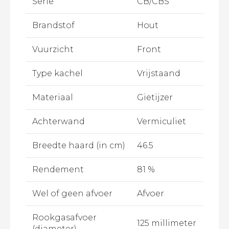
Serie
CB/CBS
Brandstof
Hout
Vuurzicht
Front
Type kachel
Vrijstaand
Materiaal
Gietijzer
Achterwand
Vermiculiet
Breedte haard (in cm)
46.5
Rendement
81 %
Wel of geen afvoer
Afvoer
Rookgasafvoer
125 millimeter
(diameter)