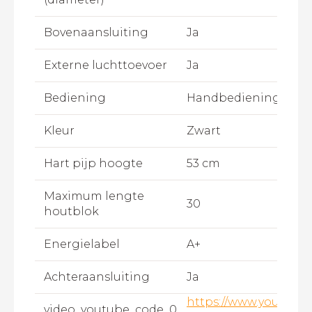
Bovenaansluiting
Ja
Externe luchttoevoer
Ja
Bediening
Handbediening
Kleur
Zwart
Hart pijp hoogte
53 cm
Maximum lengte
30
houtblok
Energielabel
A+
Achteraansluiting
Ja
https://www.youtube
video_youtube_code_0