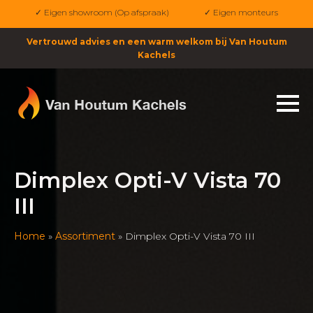
✓ Eigen showroom (Op afspraak)
✓ Eigen monteurs
Vertrouwd advies en een warm welkom bij Van Houtum
Kachels
Dimplex Opti-V Vista 70
III
Home
»
Assortiment
»
Dimplex Opti-V Vista 70 III