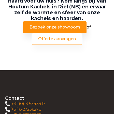
haard voor uw huis? Kom langs bij Van
Houtum Kachels in Riel (NB) en ervaar
zelf de warmte en sfeer van onze
kachels en haarden.
Bezoek onze showroom
of
Offerte aanvragen
Contact
(+31)(0)13 5343417
(+31)6-27256278