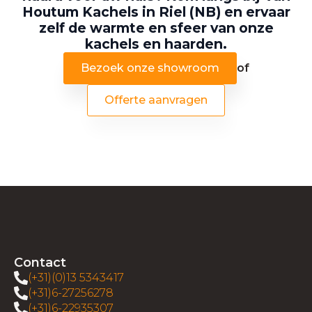
Houtum Kachels in Riel (NB) en ervaar
zelf de warmte en sfeer van onze
kachels en haarden.
Bezoek onze showroom
of
Offerte aanvragen
Contact
(+31)(0)13 5343417
(+31)6-27256278
(+31)6-22935307