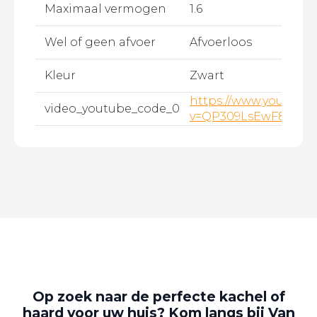
Maximaal vermogen
1.6
Wel of geen afvoer
Afvoerloos
Kleur
Zwart
https://www.youtube
video_youtube_code_0
v=QP309LsEwF8
Op zoek naar de perfecte kachel of
haard voor uw huis? Kom langs bij Van