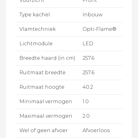
Vuurzicht
Front
Type kachel
Inbouw
Vlamtechniek
Opti-Flame®
Lichtmodule
LED
Breedte haard (in cm)
257.6
Ruitmaat breedte
257.6
Ruitmaat hoogte
40.2
Minimaal vermogen
1.0
Maximaal vermogen
2.0
Wel of geen afvoer
Afvoerloos