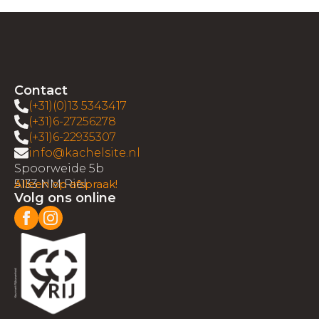
Contact
(+31)(0)13 5343417
(+31)6-27256278
(+31)6-22935307
info@kachelsite.nl
Spoorweide 5b
5133 NM Riel
Alleen op afspraak!
Volg ons online