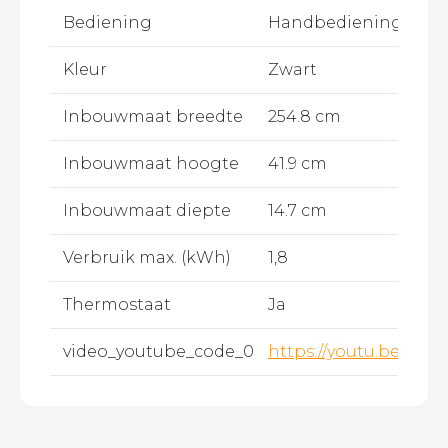
Bediening
Handbediening,Afst
Kleur
Zwart
Inbouwmaat breedte
254.8 cm
Inbouwmaat hoogte
41.9 cm
Inbouwmaat diepte
14.7 cm
Verbruik max. (kWh)
1,8
Thermostaat
Ja
video_youtube_code_0
https://youtu.be/TE1