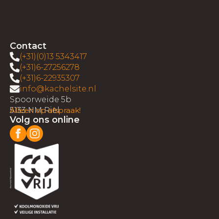
Contact
(+31)(0)13 5343417
(+31)6-27256278
(+31)6-22935307
info@kachelsite.nl
Spoorweide 5b
5133 NM Riel
Alleen op afspraak!
Volg ons online