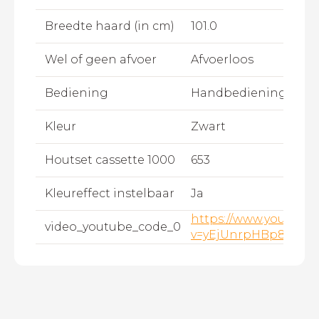
Breedte haard (in cm)
101.0
Wel of geen afvoer
Afvoerloos
Bediening
Handbediening,Afst
Kleur
Zwart
Houtset cassette 1000
653
Kleureffect instelbaar
Ja
https://www.youtube
video_youtube_code_0
v=yEjUnrpHBp8&t=3s