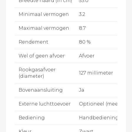
Breedte haard (in cm)
53.0
Minimaal vermogen
3.2
Maximaal vermogen
8.7
Rendement
80 %
Wel of geen afvoer
Afvoer
Rookgasafvoer
127 millimeter
(diameter)
Bovenaansluiting
Ja
Externe luchttoevoer
Optioneel (meerprijs
Bediening
Handbediening
Kleur
Zwart