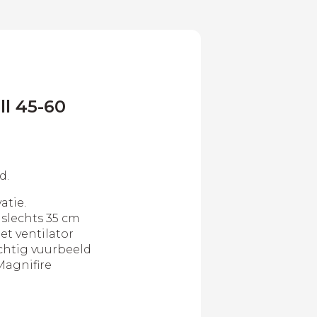
ll 45-60
d.
atie.
slechts 35 cm
et ventilator
htig vuurbeeld
Magnifire