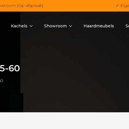
owroom (Op afspraak)
✓ Eig
Kachels
Showroom
Haardmeubels
S
45-60
60