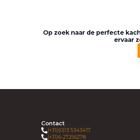
Op zoek naar de perfecte kach
ervaar z
Contact
(+31)(0)13 5343417
(+31)6-27256278