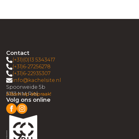
Contact
(+31)(0)13 5343417
(+31)6-27256278
(+31)6-22935307
info@kachelsite.nl
Spoorweide 5b
5133 NM Riel
Alleen op afspraak!
Volg ons online