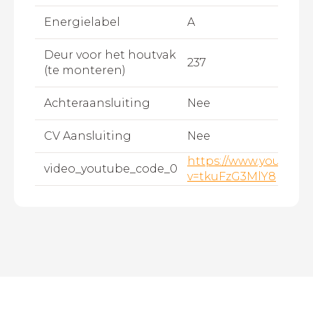
Energielabel
A
Deur voor het houtvak
237
(te monteren)
Achteraansluiting
Nee
CV Aansluiting
Nee
https://www.youtube
video_youtube_code_0
v=tkuFzG3MlY8