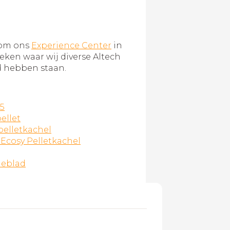
 om ons
Experience Center
in
ken waar wij diverse Altech
d hebben staan.
25
ellet
pelletkachel
 Ecosy Pelletkachel
ieblad