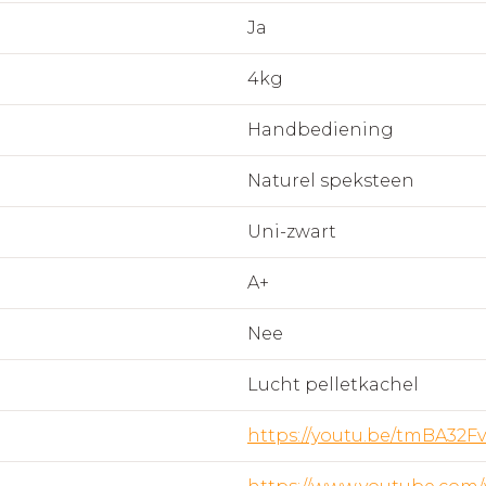
Ja
4kg
Handbediening
Naturel speksteen
Uni-zwart
A+
Nee
Lucht pelletkachel
https://youtu.be/tmBA32F