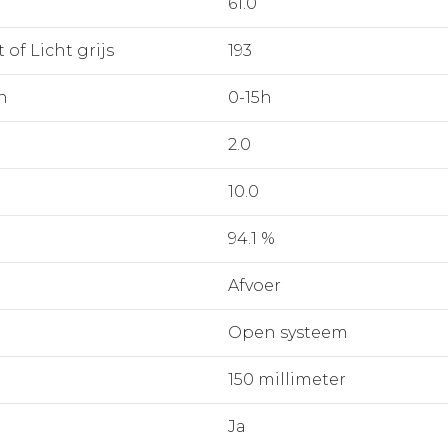
61.0
 of Licht grijs
193
n
0-15h
2.0
10.0
94.1 %
Afvoer
Open systeem
150 millimeter
Ja