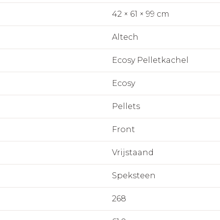
42 × 61 × 99 cm
Altech
Ecosy Pelletkachel
Ecosy
Pellets
Front
Vrijstaand
Speksteen
268