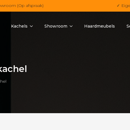
owroom (Op afspraak)
✓ Eig
Kachels
Showroom
Haardmeubels
S
kachel
chel