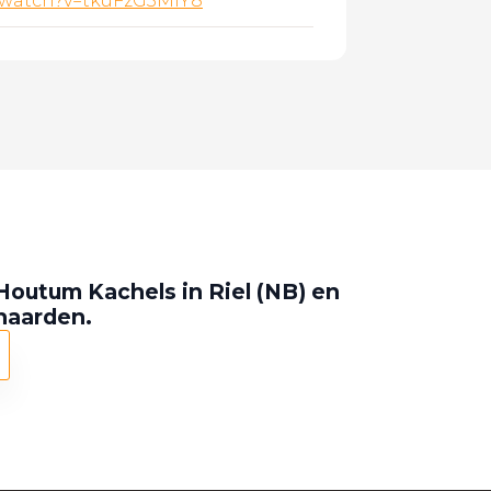
/watch?v=tkuFzG3MlY8
Houtum Kachels in Riel (NB) en
 haarden.