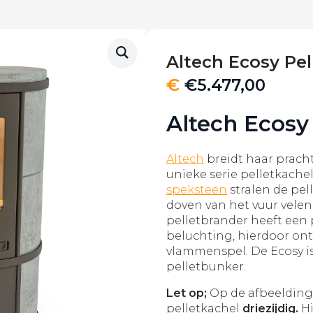
Altech Ecosy Pel
€
€
5.477,00
Altech Ecosy
Altech
breidt haar prach
unieke serie pelletkache
speksteen
stralen de pel
doven van het vuur velen
pelletbrander heeft een 
beluchting, hierdoor ont
vlammenspel. De Ecosy i
pelletbunker.
Let op;
Op de afbeeldinge
pelletkachel
driezijdig.
H