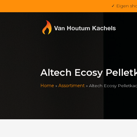
✓ Eigen sh
Altech Ecosy Pellet
Home
»
Assortiment
»
Altech Ecosy Pelletka