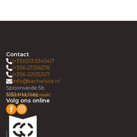
Contact
(+31)(0)13 5343417
(+31)6-27256278
(+31)6-22935307
info@kachelsite.nl
Spoorweide 5b
5133 NM Riel
Alleen op afspraak!
Volg ons online