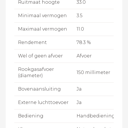
Ruitmaat hoogte
33.0
Minimaal vermogen
3.5
Maximaal vermogen
11.0
Rendement
78.3 %
Wel of geen afvoer
Afvoer
Rookgasafvoer
150 millimeter
(diameter)
Bovenaansluiting
Ja
Externe luchttoevoer
Ja
Bediening
Handbediening