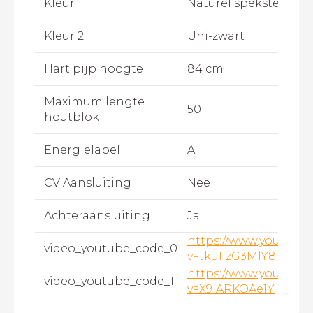
Kleur
Naturel speksteen
Kleur 2
Uni-zwart
Hart pijp hoogte
84 cm
Maximum lengte
50
houtblok
Energielabel
A
CV Aansluiting
Nee
Achteraansluiting
Ja
https://www.youtube
video_youtube_code_0
v=tkuFzG3MlY8
https://www.youtube
video_youtube_code_1
v=X9lARKOAe1Y