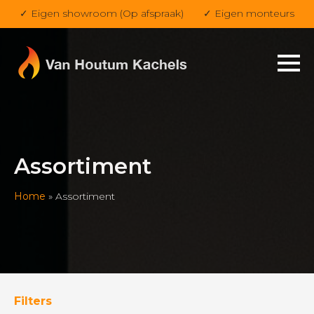
✓ Eigen showroom (Op afspraak)
✓ Eigen monteurs
Assortiment
Home
»
Assortiment
Filters