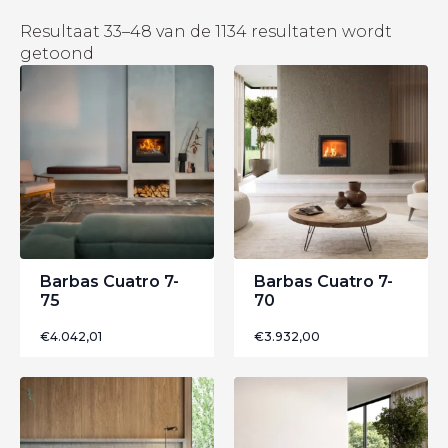
Resultaat 33–48 van de 1134 resultaten wordt
Gesorteerd
getoond
op
nieuwste
Barbas Cuatro 7-
Barbas Cuatro 7-
75
70
€
4.042,01
€
3.932,00