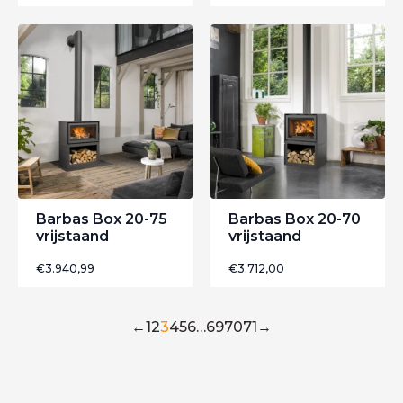
Barbas Box 20-75
Barbas Box 20-70
vrijstaand
vrijstaand
€
3.940,99
€
3.712,00
←
1
2
3
4
5
6
…
69
70
71
→