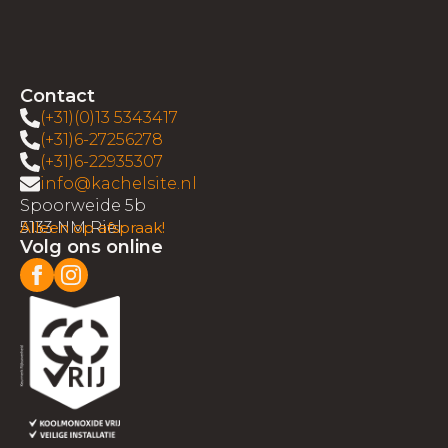
Contact
(+31)(0)13 5343417
(+31)6-27256278
(+31)6-22935307
info@kachelsite.nl
Spoorweide 5b
5133 NM Riel
Alleen op afspraak!
Volg ons online