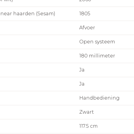
inear haarden (Sesam)
1805
Afvoer
Open systeem
180 millimeter
Ja
Ja
Handbediening
Zwart
117.5 cm