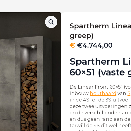
Spartherm Linear
greep)
€
€
4.744,00
Spartherm Li
60×51 (vaste 
De Linear Front 60×51 (v
inbouw
houthaard
van
S
in de 4S- of de 3S-uitvoe
deze twee uitvoeringen z
en de verschillende hand
en dus geen rand aan de
terwijl de 4S dit wel hee