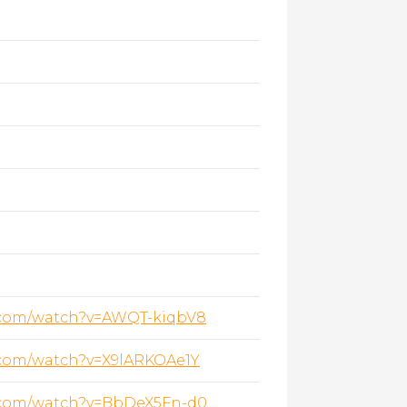
.com/watch?v=AWQT-kiqbV8
.com/watch?v=X9lARKOAe1Y
.com/watch?v=BbDeX5Fn-d0