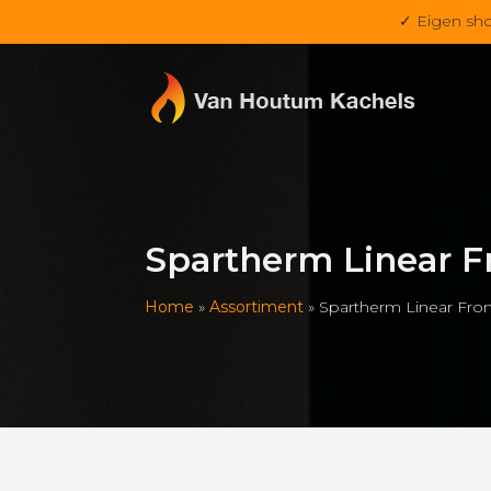
✓ Eigen sh
Spartherm Linear Fr
Home
»
Assortiment
»
Spartherm Linear Fron