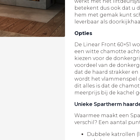
werkt met het liftdeursy
betekent dus ook dat u d
hem met gemak kunt sch
leverbaar als doorkijkha
Opties
De Linear Front 60×51 w
een witte chamotte acht
kiezen voor de donkergr
voordeel van de donkerg
dat de haard strakker e
wordt het vlammenspel o
dit alles is dat de cham
meerprijs bij de kachel
Unieke Spartherm haard
Waarmee maakt een Sp
verschil? Een aantal punt
Dubbele katrollen (l