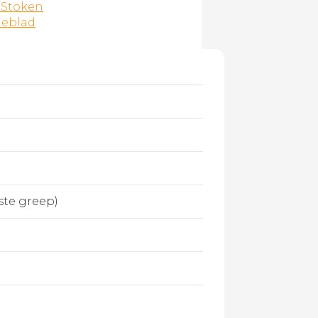
 Stoken
ieblad
ste greep)