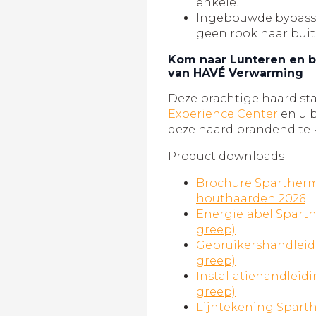
enkele.
Ingebouwde bypass w
geen rook naar bui
Kom naar Lunteren en b
van HAVÉ Verwarming
Deze prachtige haard sta
Experience Center
en u 
deze haard brandend te
Product downloads
Brochure Spartherm
houthaarden 2026
Energielabel Sparth
greep)
Gebruikershandleidi
greep)
Installatiehandleidi
greep)
Lijntekening Sparth