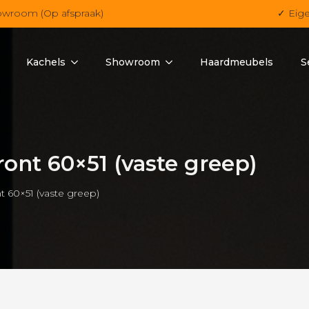
owroom (Op afspraak)
✓ Eig
Kachels
Showroom
Haardmeubels
S
ont 60×51 (vaste greep)
t 60×51 (vaste greep)