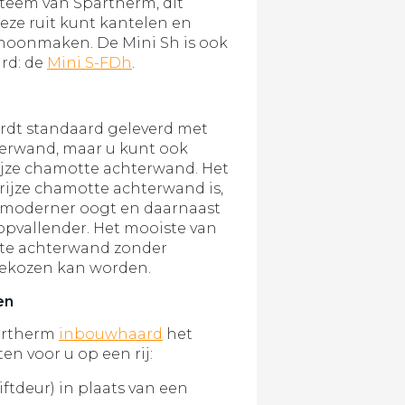
steem van Spartherm, dit
eze ruit kunt kantelen en
oonmaken. De Mini Sh is ook
ard: de
Mini S-FDh
.
ordt standaard geleverd met
erwand, maar u kunt ook
ijze chamotte achterwand. Het
rijze chamotte achterwand is,
n moderner oogt en daarnaast
pvallender. Het mooiste van
otte achterwand zonder
 gekozen kan worden.
en
artherm
inbouwhaard
het
en voor u op een rij:
iftdeur) in plaats van een