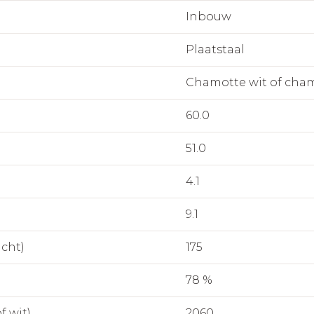
Inbouw
Plaatstaal
Chamotte wit of cham
60.0
51.0
4.1
9.1
icht)
175
78 %
f wit)
2060